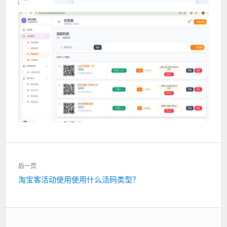
文
后一页
章
淘宝客活动使用使用什么活码类型？
下
导
一
航
篇：