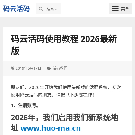
搜
码云活码
菜单
索：
微
信
活
码云活码使用教程 2026最新
码，
微
版
信
营
销
发
2019年5月17日
分
活码教程
裂
表
类：
变
于：
利
朋友们，2026年开始我们使用最新版的活码系统，初次
器！
使用码云活码的朋友，请按以下步骤操作！
1、注册账号。
2026年，我们启用我们新系统地
址
www.huo-ma.cn