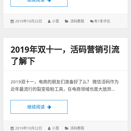
发
2019年10月22日
作
小慧
分
活码教程
微
有1条评论
表
者：
类：
信
于：
活
码
系
2019年双十一，活码营销引流
统
了解下
2019双十一，电商的朋友们准备好了么？ 微信活码作为
近年最流行的裂变吸粉工具，在电商领域也是大放异…
继续阅读
2019年双十一，活码营销引流了解下
发
2019年10月22日
作
小慧
分
活码教程