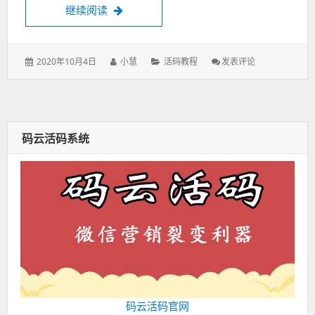
继续阅读
活码团队版，码云活码企业版9月份更新
发
2020年10月4日
作
小慧
分
活码教程
发表评论
: 活
表
者：
类：
码
于：
团
队
版，
码
码云活码系统
云
活
码
企
业
版
9
月
份
更
新
码云活码官网