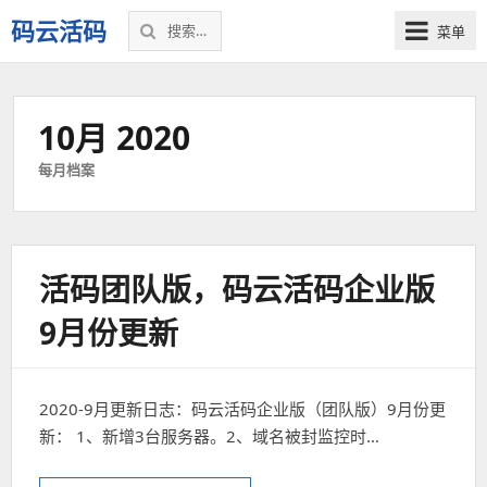
搜
码云活码
菜单
索：
微
信
活
10月 2020
码，
微
每月档案
信
营
销
裂
活码团队版，码云活码企业版
变
利
9月份更新
器！
2020-9月更新日志：码云活码企业版（团队版）9月份更
新： 1、新增3台服务器。2、域名被封监控时…